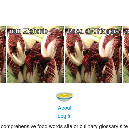
rote Zichorie
Rosa di Chioggia
r
About
Log in
comprehensive food words site or culinary glossary site 