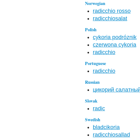
Norwegian
radicchio rosso
radicchiosalat
Polish
cykoria podróznik
czerwona cykoria
radicchio
Portuguese
radicchio
Russian
цикорий салатный
Slovak
radic
Swedish
bladcikoria
radicchiosallad