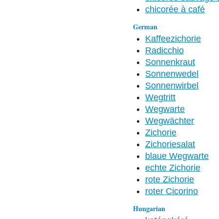
chicorée à café
German
Kaffeezichorie
Radicchio
Sonnenkraut
Sonnenwedel
Sonnenwirbel
Wegtritt
Wegwarte
Wegwächter
Zichorie
Zichoriesalat
blaue Wegwarte
echte Zichorie
rote Zichorie
roter Cicorino
Hungarian