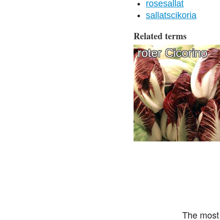
rosesallat
sallatscikoria
Related terms
roter Cicorino
The most 