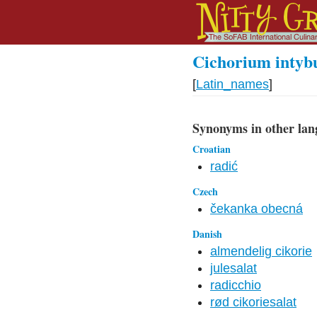
Cichorium intybu
[
Latin_names
]
Synonyms in other lan
Croatian
radić
Czech
čekanka obecná
Danish
almendelig cikorie
julesalat
radicchio
rød cikoriesalat