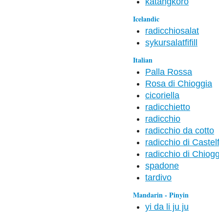
katángkóró
Icelandic
radicchiosalat
sykursalatfifill
Italian
Palla Rossa
Rosa di Chioggia
cicoriella
radicchietto
radicchio
radicchio da cotto
radicchio di Castel
radicchio di Chiog
spadone
tardivo
Mandarin - Pinyin
yi da li ju ju