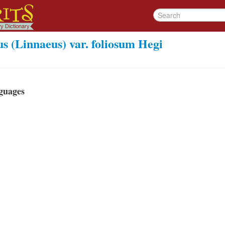
s (Linnaeus) var. foliosum Hegi
guages