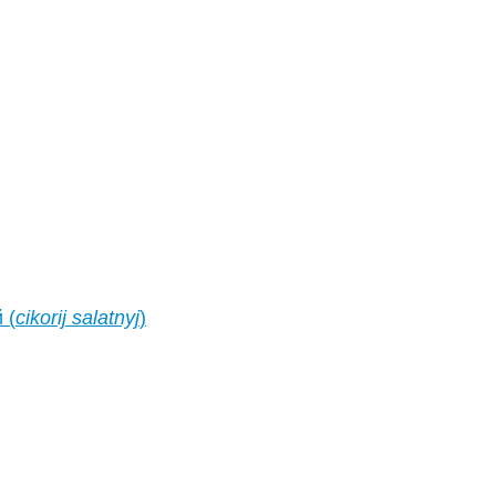
 (
cikorij salatnyj
)