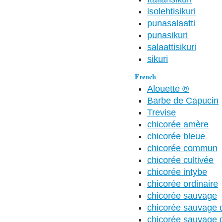
isolehtisikuri
punasalaatti
punasikuri
salaattisikuri
sikuri
French
Alouette ®
Barbe de Capucin
Trevise
chicorée amère
chicorée bleue
chicorée commun
chicorée cultivée
chicorée intybe
chicorée ordinaire
chicorée sauvage
chicorée sauvage d'
chicorée sauvage d