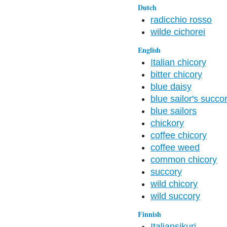
Dutch
radicchio rosso
wilde cichorei
English
Italian chicory
bitter chicory
blue daisy
blue sailor's succo
blue sailors
chickory
coffee chicory
coffee weed
common chicory
succory
wild chicory
wild succory
Finnish
Italiansikuri