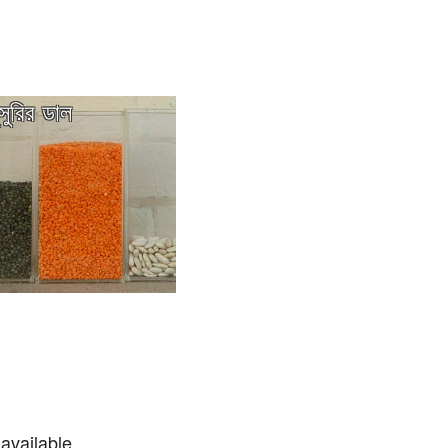
ুসুরির ডাল
available.