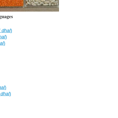
guages
 dhal
)
hal
)
al
)
al
)
 dhal
)