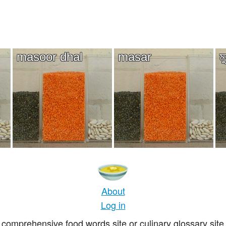
masoor dhal
masar
ম
About
Log in
comprehensive food words site or culinary glossary site 