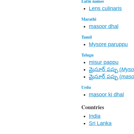
Latin names
Lens culinaris
Marathi
masoor dhal
Tamil
Mysore paruppu
Telugu
misur pappu
మైసూర్ పప్పు (
Myso
మైసూర్ పప్పు (
maso
Urdu
masoor ki dhal
Countries
India
Sri Lanka