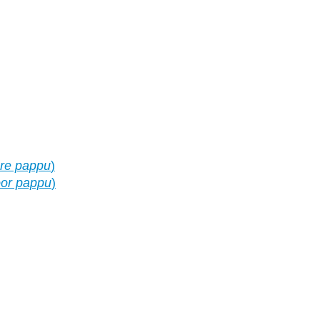
re pappu
)
or pappu
)