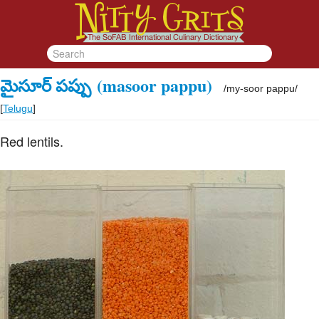
మైసూర్ పప్పు
(masoor pappu)
/
my-soor pappu
/
[
Telugu
]
Red lentils.