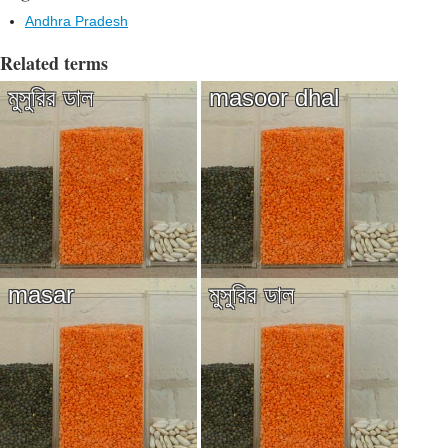
Andhra Pradesh
Related terms
মুসুরির ডাল
masoor dhal
masar
মুসুরির ডাল