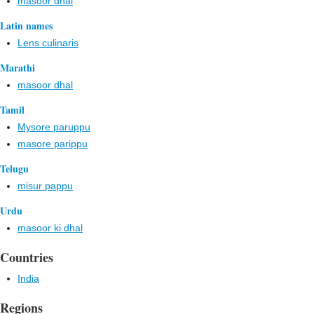
masoor dhal
Latin names
Lens culinaris
Marathi
masoor dhal
Tamil
Mysore paruppu
masore parippu
Telugu
misur pappu
Urdu
masoor ki dhal
Countries
India
Regions