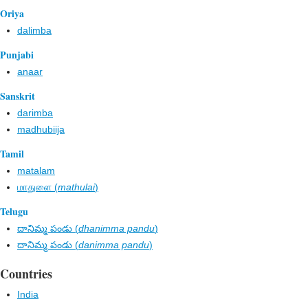
Oriya
dalimba
Punjabi
anaar
Sanskrit
darimba
madhubiija
Tamil
matalam
மாதுளை (
mathulai
)
Telugu
దానిమ్మ పండు (
dhanimma pandu
)
దానిమ్మ పండు (
danimma pandu
)
Countries
India