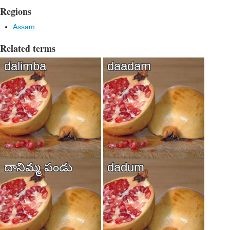
Regions
Assam
Related terms
dalimba
daadam
దానిమ్మ పండు
dadum