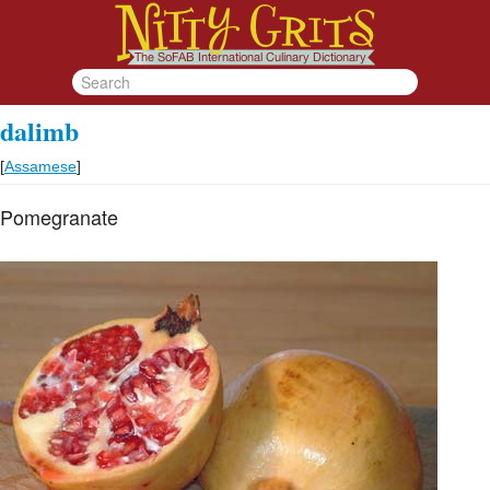
dalimb
[
Assamese
]
Pomegranate