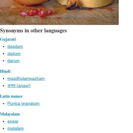
Synonyms in other languages
Gujarati
daadam
dadum
darum
Hindi
maadhulampazham
अनार (
anaar
)
Latin names
Punica granatum
Malayalam
anaar
matalam