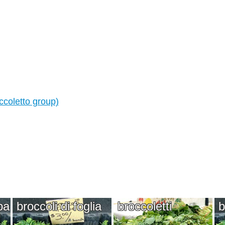
ccoletto group)
pa
broccoli di foglia
broccoletti
b