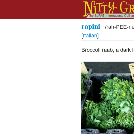
rapini
/
rah-PEE-n
[
Italian
]
Broccoli raab, a dark 