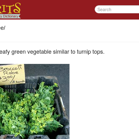
ee
/
leafy green vegetable similar to turnip tops.