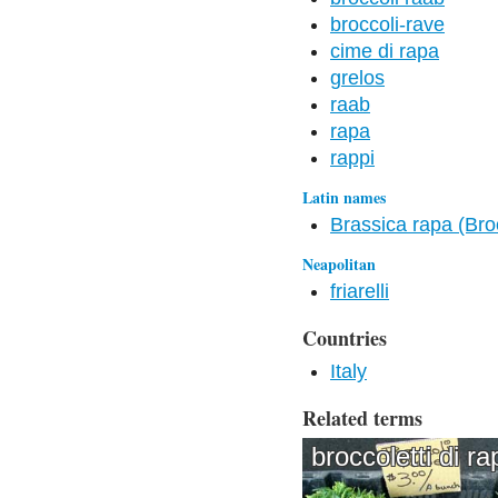
broccoli-rave
cime di rapa
grelos
raab
rapa
rappi
Latin names
Brassica rapa (Bro
Neapolitan
friarelli
Countries
Italy
Related terms
broccoletti di ra