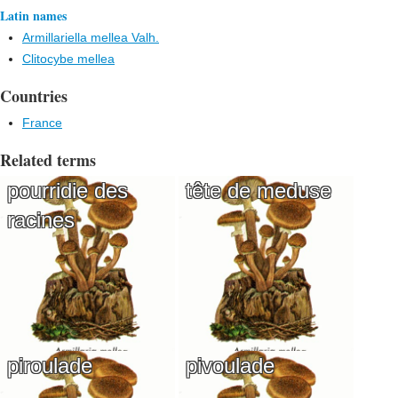
Latin names
Armillariella mellea Valh.
Clitocybe mellea
Countries
France
Related terms
pourridie des
tête de meduse
racines
piroulade
pivoulade