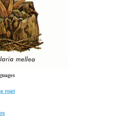
guages
de miel
nes