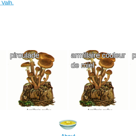
 Valh.
piroulade
armillaire couleur
p
de miel
About