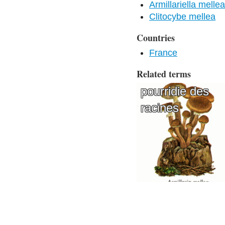
Armillariella mellea
Clitocybe mellea
Countries
France
Related terms
pourridie des
racines