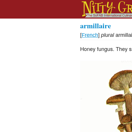
armillaire
[
French
]
plural
armilla
Honey fungus. They s