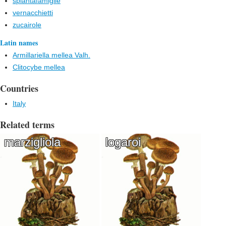
spiantafamiglie
vernacchietti
zucairole
Latin names
Armillariella mellea Valh.
Clitocybe mellea
Countries
Italy
Related terms
marzigliola
logaroi