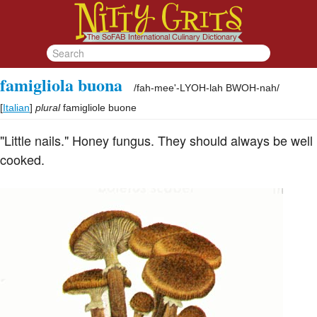
famigliola buona
/
fah-mee'-LYOH-lah BWOH-nah
/
[
Italian
]
plural
famigliole buone
"Little nails." Honey fungus. They should always be well
cooked.