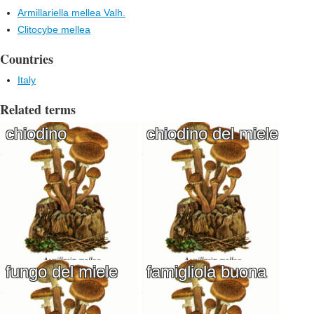
Armillariella mellea Valh.
Clitocybe mellea
Countries
Italy
Related terms
chiodino
chiodino del miele
fungo del miele
famigliola buona