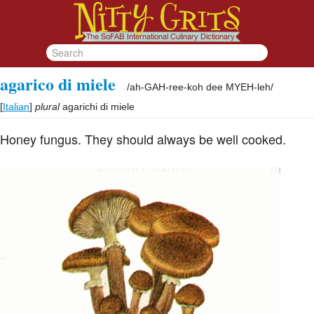
agarico di miele
/
ah-GAH-ree-koh dee MYEH-leh
/
[
Italian
]
plural
agarichi di miele
Honey fungus. They should always be well cooked.