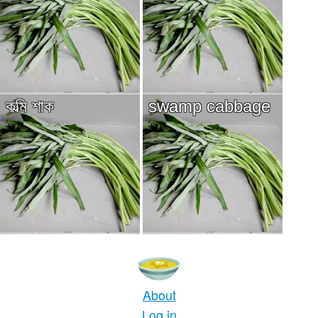
কল্মি শাক
swamp cabbage
About
Log in