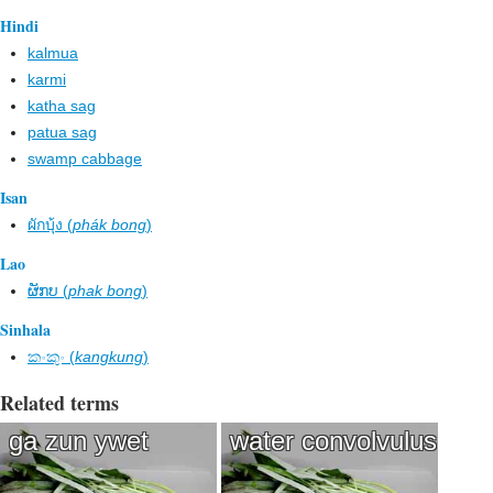
Hindi
kalmua
karmi
katha sag
patua sag
swamp cabbage
Isan
ผักบุ้ง (
phák bong
)
Lao
ຜັກບ (
phak bong
)
Sinhala
කංකුං (
kangkung
)
Related terms
ga zun ywet
water convolvulus