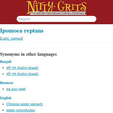
Ipomoea reptans
[
Latin_names
]
Synonyms in other languages
Bengali
কল্মি শাক (
kalmi shaak
)
কল্মি শাক (
kolmi shaak
)
Burmese
ga zun ywet
English
Chinese water spinach
water convolvulus