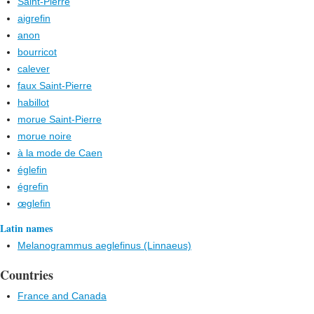
Saint-Pierre
aigrefin
anon
bourricot
calever
faux Saint-Pierre
habillot
morue Saint-Pierre
morue noire
à la mode de Caen
églefin
égrefin
œglefin
Latin names
Melanogrammus aeglefinus (Linnaeus)
Countries
France and Canada