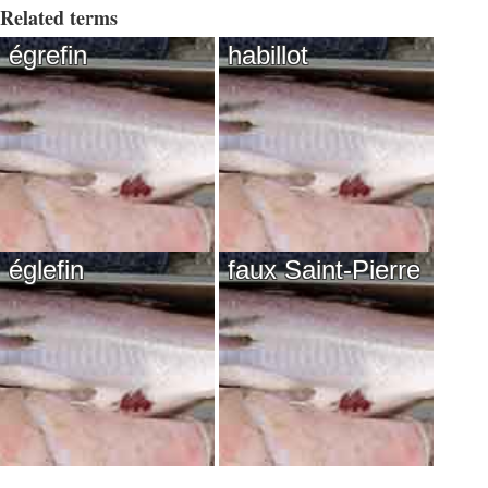
Related terms
égrefin
habillot
églefin
faux Saint-Pierre