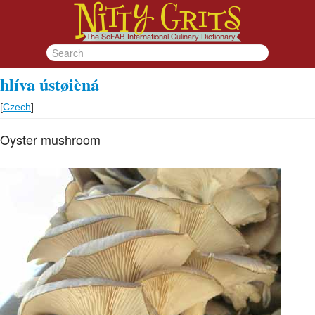
hlíva ústøièná
[
Czech
]
Oyster mushroom