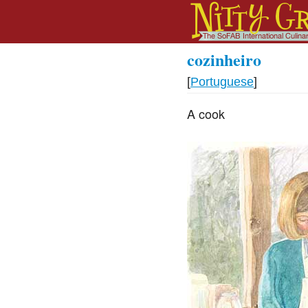
cozinheiro
[
Portuguese
]
A cook