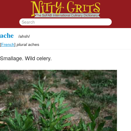
ache
/
ahsh
/
[
French
]
plural
aches
Smallage. Wild celery.