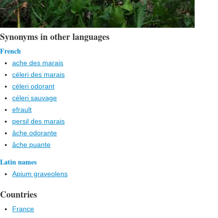
Synonyms in other languages
French
ache des marais
céleri des marais
céleri odorant
céleri sauvage
efrault
persil des marais
âche odorante
âche puante
Latin names
Apium graveolens
Countries
France