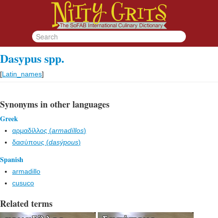
Dasypus spp.
[
Latin_names
]
Synonyms in other languages
Greek
αρμαδίλλος (
armadíllos
)
δασύπους (
dasýpous
)
Spanish
armadillo
cusuco
Related terms