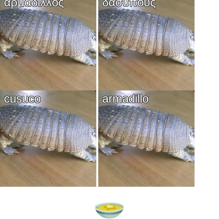
αρμαδίλλος
δασύπους
cusuco
armadillo