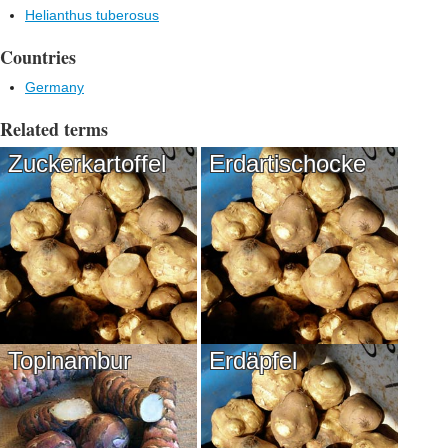
Helianthus tuberosus
Countries
Germany
Related terms
Zuckerkartoffel
Erdartischocke
Topinambur
Erdäpfel